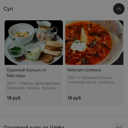
Суп
Куриный бульон от
Мясная солянка
Мастера
330 г • Куриный бульон,
томатная паста, колбаса
280 г • Лапша, фрикадельки,
с.к., ветчина пармская,
брокколи, зелень, бульон,
говядина, сметана, лимон,
хлеб домашний, масло из
укроп, оливки
печеного чеснока
18 руб.
18 руб.
Основной курс от Шефа